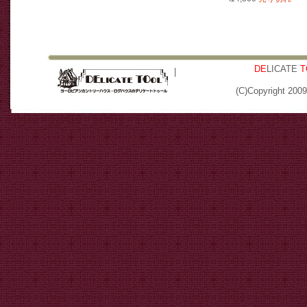
DE
LICATE
T
(C)Copyright 200