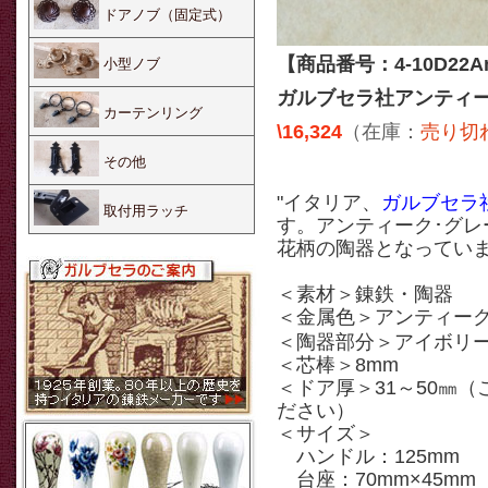
ドアノブ（固定式）
【商品番号：4-10D22An-
小型ノブ
ガルブセラ社アンティ
カーテンリング
\16,324
（在庫：
売り切
その他
"イタリア、
ガルブセラ
取付用ラッチ
す。アンティーク･グレ
花柄の陶器となってい
＜素材＞錬鉄・陶器
＜金属色＞アンティー
＜陶器部分＞アイボリ
＜芯棒＞8mm
＜ドア厚＞31～50㎜
ださい）
＜サイズ＞
ハンドル：125mm
台座：70mm×45m